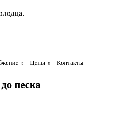
олодца.
бжение
Цены
Контакты
до песка