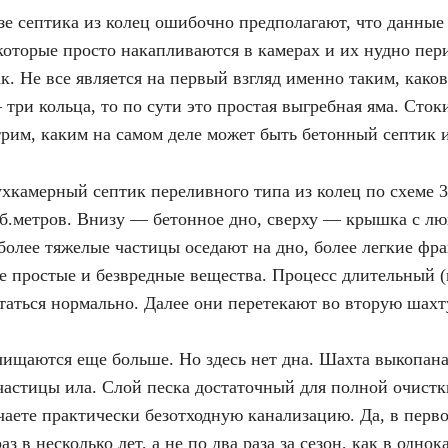
зе септика из колец ошибочно предполагают, что данные 
которые просто накапливаются в камерах и их нудно пе
к. Не все является на первый взгляд именно таким, каков
три кольца, то по сути это простая выгребная яма. Сток
рим, каким на самом деле может быть бетонный септик и
ухкамерный септик переливного типа из колец по схеме 3
уб.метров. Внизу — бетонное дно, сверху — крышка с лю
 более тяжелые частицы оседают на дно, более легкие ф
 простые и безвредные вещества. Процесс длительный (ка
таться нормально. Далее они перетекают во вторую шахт
чищаются еще больше. Но здесь нет дна. Шахта выкопана 
стицы ила. Слой песка достаточный для полной очистк
чаете практически безотходную канализацию. Да, в перво
з в несколько лет, а не по два раза за сезон, как в одн