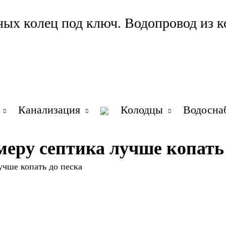
ных колец под ключ. Водопровод из к
Канализация
Колодцы
Водосна
еру септика лучше копать 
чше копать до песка