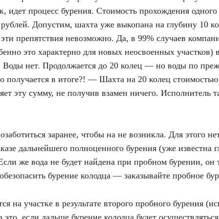
ак, идет процесс бурения. Стоимость прохождения одного 
0 рублей. Допустим, шахта уже выкопана на глубину 10 
 эти препятствия невозможно. Да, в 99% случаев компани
бенно это характерно для новых неосвоенных участков) 
. Воды нет. Продолжается до 20 колец — но воды по преж
о получается в итоге?! — Шахта на 20 колец стоимостью
ет эту сумму, не получив взамен ничего. Исполнитель та
озаботиться заранее, чтобы на не возникла. Для этого 
казе дальнейшего полноценного бурения (уже известна г
 Если же вода не будет найдена при пробном бурении, он 
 обезопасить бурение колодца — заказывайте пробное бур
тся на участке в результате второго пробного бурения (и
за это, если дальше бурение колодца будет осуществлятьс