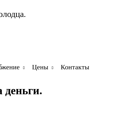
олодца.
бжение
Цены
Контакты
 деньги.