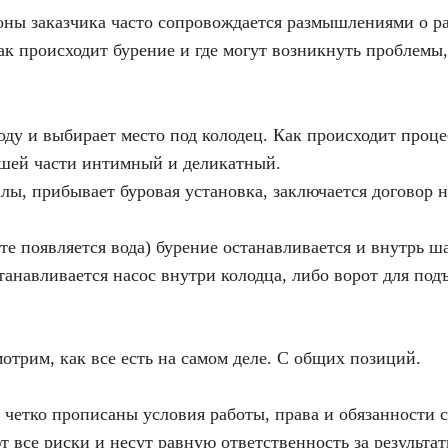
ны заказчика часто сопровождается размышлениями о раз
как происходит бурение и где могут возникнуть проблемы,
оду и выбирает место под колодец. Как происходит проце
ьшей части интимный и деликатный.
алы, прибывает буровая установка, заключается договор 
е появляется вода) бурение останавливается и внутрь ш
танавливается насос внутри колодца, либо ворот для под
мотрим, как все есть на самом деле. С общих позиций.
е четко прописаны условия работы, права и обязанности
т все риски и несут равную ответственность за результат