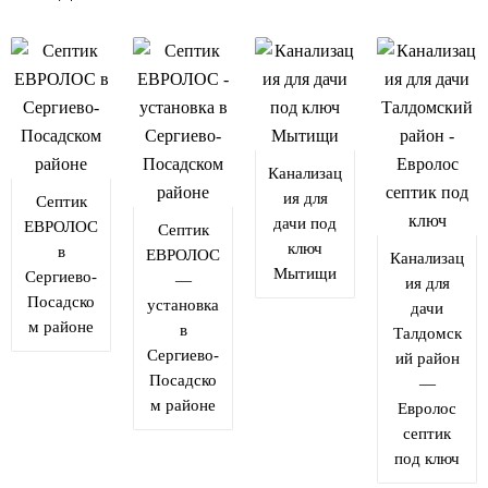
Канализац
ия для
Септик
дачи под
ЕВРОЛОС
Септик
ключ
в
ЕВРОЛОС
Канализац
Мытищи​
Сергиево-
—
ия для
Посадско
установка
дачи
м районе​
в
Талдомск
Сергиево-
ий район
Посадско
—
м районе​
Евролос
септик
под ключ