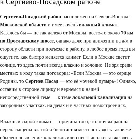
в Сергиево-Посадском районе
Сергиево-Посадский район
расположен на Северо-Востоке
Московской области
и имеет очень
влажный климат
.
Казалось бы — не так далеко от Москвы, всего-то около
70 км
по Ярославскому шоссе
, однако даже при движении на а/м в
сторону области при подъезде к району, в любое время года вы
ощутите, как быстро меняется климат. Если в Москве светит
солнце, то здесь почти всегда влажно и холодно. Не зря среди
местных в ходу такая поговорка: «Если Москва — это сердце
Родины, то
Сергиев Посад
— это её мочевой пузырь»! Однако,
оставим в стороне лирику и вернемся к нашей
непосредственной теме — к теме
локальной канализации
на
загородных участках, на дачах и в частных домостроениях.
Влажный сырой климат — причина того, что почвы района
перенасыщены влагой и болотистая местность здесь такое же
обыденное явление, как дождь или снег. Паводки также здесь