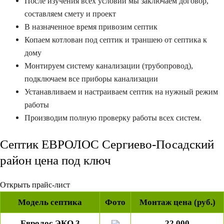
После изучения всех условий мы заключаем договор,
составляем смету и проект
В назначенное время привозим септик
Копаем котлован под септик и траншею от септика к
дому
Монтируем систему канализации (трубопровод),
подключаем все приборы канализации
Устанавливаем и настраиваем септик на нужный режим
работы
Производим полную проверку работы всех систем.
Септик ЕВРОЛОС Сергиево-Посадский
район цена под ключ​
Открыть прайс-лист
Модель
септика
Фото
Монтаж цена (руб.)
Евролос ЭКО 3
2
2
000