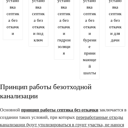
устано
устано
устано
устано
устано
вка
вка
вка
вка
вка
септик
септик
септик
септик
септик
а без
а без
а без
а без
а без
откачк
откачк
откачк
откачк
откачк
и
и под
и
и
и для
ключ
гидрои
бурени
дачи
золяци
е
я
прини
мающе
й
шахты
Принцип работы безотходной
канализации
Основной
принцип работы септика без откачки
заключается в
создании таких условий, при которых
переработанные отходы
канализации будут утилизироваться в грунт участка, не нанося