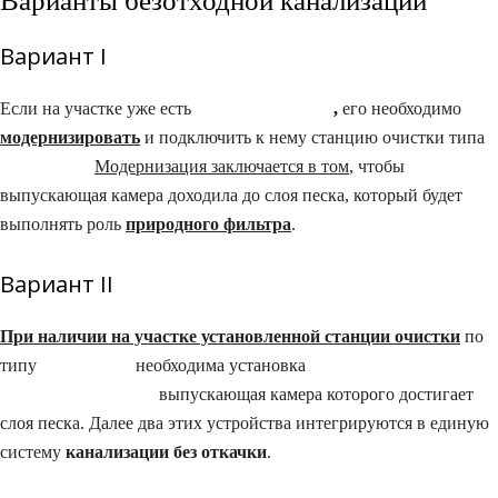
Варианты безотходной канализации​
Вариант I
Если на участке уже есть
бетонный септик
,
его необходимо
модернизировать
и подключить к нему станцию очистки типа
«Евролос»
.
Модернизация заключается в том
, чтобы
выпускающая камера доходила до слоя песка, который будет
выполнять роль
природного фильтра
.
Вариант I​I
При наличии на участке установленной станции очистки
по
типу
«Евролос»
,
необходима установка
двухкамерного септика
из бетонных колец
,
выпускающая камера которого достигает
слоя песка. Далее два этих устройства интегрируются в единую
систему
канализации без откачки
.