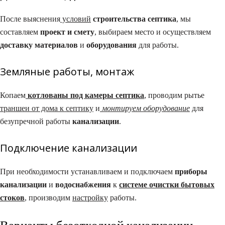
После выяснения
условий
строительства септика
, мы
составляем
проект и смету
, выбираем место и осуществляем
доставку материалов
и
оборудования
для работы.
Земляные работы, монтаж​
Копаем
котлованы под камеры септика
, проводим рытье
траншеи от дома к септику
и
монтируем оборудование
для
безупречной работы
канализации
.
Подключение канализации​
При необходимости устанавливаем и подключаем
приборы
канализации
и
водоснабжения
к
системе очистки бытовых
стоков
, производим
настройку
работы.