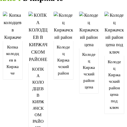
Копка
Колоде
колодц
ц
Колоде
ев в
Киржа
ц
Колоде
Киржа
чский
Киржа
ц
КОПК
че
район
чский
Киржа
А
район
чский
КОЛО
цена
район
ДЦЕВ
цена
В
под
КИРЖ
ключ
АЧСК
ОМ
РАЙО