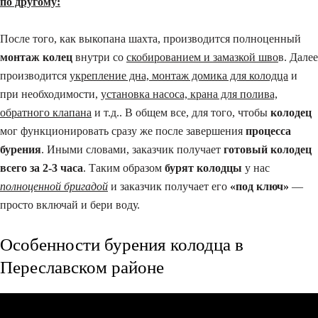
по другому:
После того, как выкопана шахта, производится полноценный
монтаж колец
внутри со
скобированием и замазкой шво
в. Далее
производится
укрепление дна, монтаж домика для колодца
и
при необходимости,
установка насоса, крана для полива,
обратного клапана
и т.д.. В общем все, для того, чтобы
колодец
мог функционировать сразу же после завершения
процесса
бурения
. Иными словами, заказчик получает
готовый колодец
всего за 2-3 часа
. Таким образом
бурят колодцы
у нас
полноценной бригадой
и заказчик получает его
«под ключ»
—
просто включай и бери воду.
Особенности бурения колодца в
Переславском районе