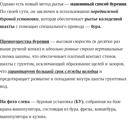
Однако есть новый метод рытья —
машинный способ бурения
.
По своей сути, он заключен в использовании
передвижной
буровой установки
, которая обеспечивает
рытье колодезной
шахты
с помощью специального привода —
бура.
Преимущества бурения
—
высокая скорость
(в десятки раз
выше ручной копки) и
идеально ровные строго вертикальные
стенки шахты
, что обеспечивает плотный контакт стенок
шахты с грунтом, исключающий образование щелей и зазоров,
что
гарантирует большой срок службы колодца
и
предотвращает размытие и попадание внутрь шахты грунтовых
вод.
На фото слева
— буровая установка (
БУ)
, собранная на базе
крана-манипулятора, состоящая из бура, фрезы, ковшебура,
манипулятора и кузова.