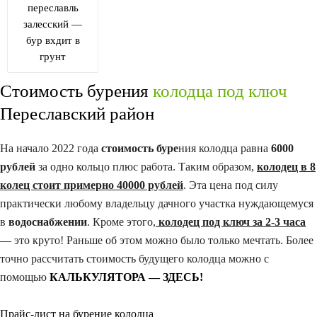
переславль
залесский —
бур вхдит в
грунт
Стоимость бурения
колодца под ключ
Переславский район
На начало 2022 года
стоимость буре
ния колодца равна
6000
рублей
за одно кольцо плюс работа. Таким образом,
колодец в 8
колец стоит примерно 40000 рублей
. Эта цена под силу
практически любому владельцу дачного участка нуждающемуся
в
водоснабжении
. Кроме этого,
колодец под ключ за 2-3 часа
— это круто! Раньше об этом можно было только мечтать. Более
точно рассчитать стоимость будущего колодца можно с
помощью
КАЛЬКУЛЯТОРА — ЗДЕСЬ!
Прайс-лист на бурение колодца