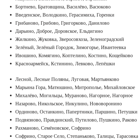
Бортнево, Братовщина, Василёво, Васюково
Введенское, Володкино, Герасимиха, Горенки
Грибаново, Грибово, Григорково, Данилово
Дарьино, Доброе, Доровское, Ельдигино
Жилкино, Жуковка, Зверосовхоза, Зеленоградский
Зелёный, Зелёный Городок, Зимогорье, Ивантеевка
Ивошино, Комягино, Коптелино, Костино, Кощейково
Красноармейск, Кстинино, Левково, Лепёшки
Лесной, Лесные Поляны, Луговая, Мартьянково
Марьина Гора, Матюшино, Митрополье, Михайловское
Михалёво, Могильцы, Мураново, Нагорное, Нагорное
Назарово, Никольское, Никулино, Нововоронино
Ординово, Останкино, Папертники, Паршино, Петушки
Подвязново, Правдинский, Путилово, Пушкино, Раково
Рахманово, Семёновское, Софрино
Софрино, Старое Село, Степаньково, Талицы, Тарасовка