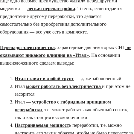
Еще одно
весомое преимущество
«Итал»
перед другими
моделями —
легкая перенастройка
. То есть, если отдается
предпочтение другому переработки, это делается
самостоятельно без приобретения дополнительного
оборудования — все уже есть в комплекте.
Перепады электричества
, характерные для некоторых СНТ
не
оказывают никакого влияния на «Итал»
. На основании
вышеизложенного сделаем выводы:
Итал ставят в любой грунт
— даже заболоченный.
Итал
может работать без электричества
и при этом не
засорится
Итал —
устройство с гибридным принципом
переработки
, т.е. может работать как обычный септик,
так и как станция высокой очистки.
Настраиваемая мощност
ь переработки, т.е. можно
настроить его таким образом, чтобы не было перерасхода