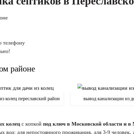
ка септиков в Переславск
йоне
о телефону
льно!
ком районе
из колец переславский район
вывод канализации из д
ых колец
с копкой
под ключ в Московской области и в
ных вод: для непостоянного проживания, для 3-9 человек