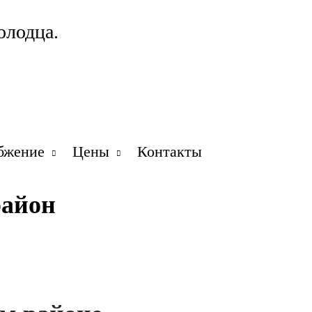
олодца.
бжение
Цены
Контакты
район