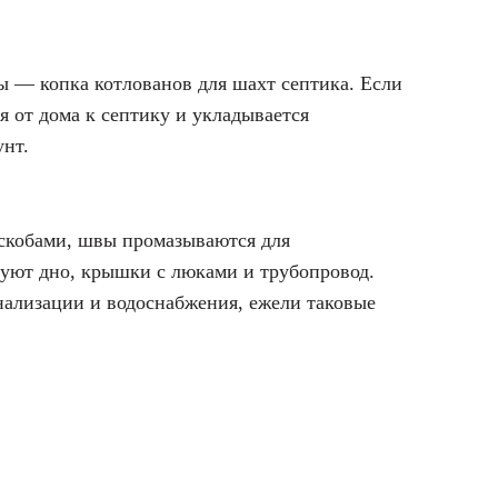
ты — копка котлованов для шахт септика. Если
я от дома к септику и укладывается
унт.
скобами, швы промазываются для
руют дно, крышки с люками и трубопровод.
нализации и водоснабжения, ежели таковые