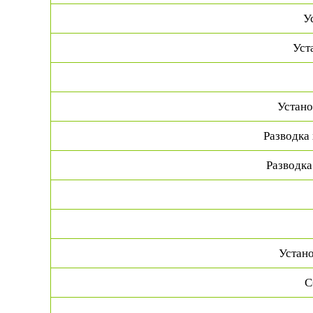
У
Уст
Устано
Разводка
Разводка
Устано
С