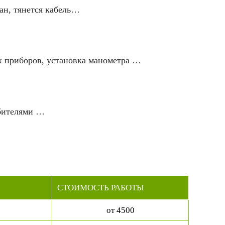
ан, тянется кабель…
их приборов, установка манометра …
ебителями …
СТОИМОСТЬ РАБОТЫ
от 4500