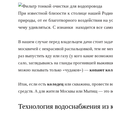
При известной близости к столице нашей Роди
природы, от ее благотворного воздействия на у
чему удивляться. С изнанки находится все сам
В нашем случае перед владельцем дачи стоит зада
москвичей с некрасивой распальцовкой, тем не ме
раз выпустить яду или газу (у кого какие возможн
сало, заглядываясь на гланды прогнившей выживше
можно называть только «чудаков») —
копают ко
Итак, если есть
колодец
или скважина, провести во
средств. А для жителя Москвы или Мытищ — это в
Технология водоснабжения из 