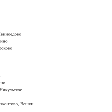
Свиноедово
кино
роково
о
ино
Никульское
Бяконтово, Вешки