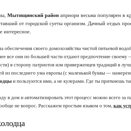
ны,
Мытищинский район
априори весьма популярен в к
ставший от городской суеты организм. Дачный отдых прос
ое интересное.
ча обеспечения своего домохозяйства чистой питьевой водой
нее все они по большей части отдают предпочтение своему 
ости) в сторону патриотов или приверженцев традиций в луч
й из последнего ума европы (с маленькой буквы — намеренн
лодцы
и пользуются ими, а не кулерами. Где ты приткнешь та
ду в дом и автоматизировать этот процесс можно всего за п
ообще не вопрос. Расскажем простым языком о том,
как уст
колодца