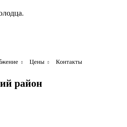
олодца.
бжение
Цены
Контакты
ий район