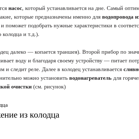
ется
насос
, который устанавливается на дне. Самый опт
такие, которые предназначены именно для
водопровода и
 и поможет подобрать нужные характеристики в соответ
 колодца и т.д.).
лодец далеко — копается траншея). Второй прибор по зн
ливает воду и благодаря своему устройству — питает пот
им и следит реле. Далее в колодец устанавливается
сливн
олнительно можно установить
водонагреватель
для горяче
нкой очистки
(см. рисунок)
ение из колодца