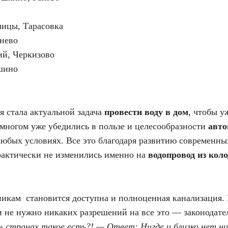
лицы, Тарасовка
нево
ий, Черкизово
шино
я стала актуальной задача
провести воду в дом
, чтобы у
многом уже убедились в пользе и целесообразности
авто
 любых условиях. Все это благодаря развитию современн
практически не изменились именно на
водопровод из кол
икам становится доступна и полноценная канализация. 
и не нужно никаких разрешений на все это — законодате
» странах такое есть?! — Ответ: Нигде и близко нет ни