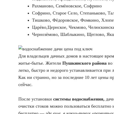
Рахманово, Семёновское, Софрино
Софрино, Старое Село, Степаньково, Та
Тишково, Фёдоровское, Фомкино, Хлопе
Царёво,Цернское, Чекмово, Челюскинск
Чернозёмово, Шаблыкино, Щеглово, Як
Для владельцев дачных домов в настоящее врем
житье-бытье. Жители
Пушкинского района
во 
легко, быстро и недорого устанавливается при
Как ни странно, но за последние 10 лет цены 
сейчас.
После установки
системы водоснабжения,
дачн
очистки стоков можно пользоваться бесплатно 
бесплатно —
где еще, в каких-таких «развитых