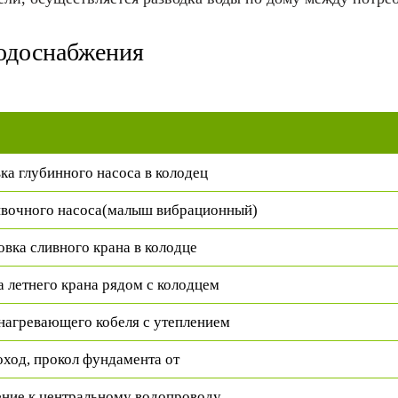
водоснабжения
ка глубинного насоса в колодец
ивочного насоса(малыш
вибрационный)
овка сливного крана в колодце
а летнего крана рядом с колодцем
нагревающего кобеля с утеплением
ход, прокол фундамента от
ние к центральному водопроводу