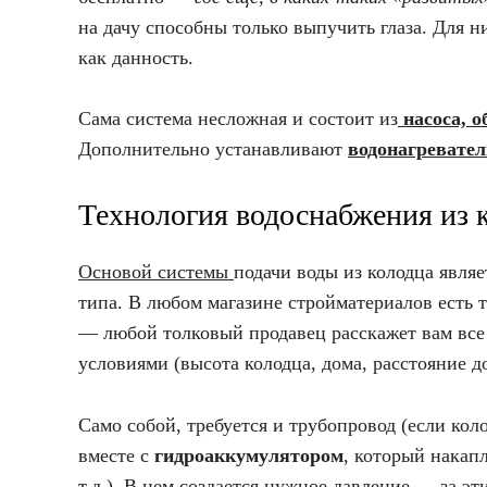
на дачу способны только выпучить глаза. Для 
как данность.
Сама система несложная и состоит из
насоса, о
Дополнительно устанавливают
водонагревате
Технология водоснабжения из 
Основой системы
подачи воды из колодца явля
типа. В любом магазине стройматериалов есть 
— любой толковый продавец расскажет вам все
условиями (высота колодца, дома, расстояние до
Само собой, требуется и трубопровод (если ко
вместе с
гидроаккумулятором
, который накап
т.д.). В нем создается нужное давление — за эт