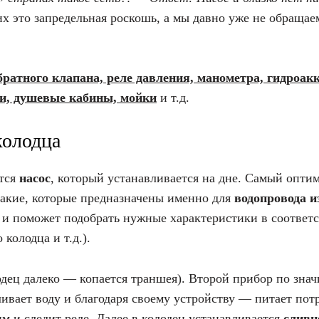
них это запредельная роскошь, а мы давно уже не обраща
братного клапана, реле давления, манометра, гидроа
ли, душевые кабины, мойки
и т.д.
колодца
ется
насос
, который устанавливается на дне. Самый опт
такие, которые предназначены именно для
водопровода и
 и поможет подобрать нужные характеристики в соответ
 колодца и т.д.).
лодец далеко — копается траншея). Второй прибор по зн
ливает воду и благодаря своему устройству — питает пот
им и следит реле. Далее в колодец устанавливается
сливн