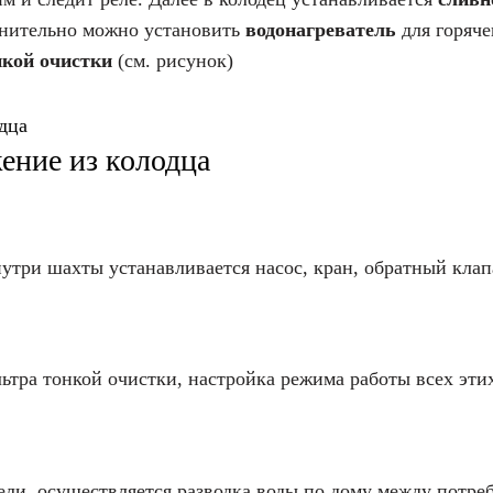
олнительно можно установить
водонагреватель
для горяче
нкой очистки
(см. рисунок)
ение из колодца
нутри шахты устанавливается насос, кран, обратный клап
ьтра тонкой очистки, настройка режима работы всех эт
ели, осуществляется разводка воды по дому между потр