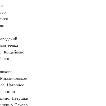
ки
ово
ренки
ово
оградский
вантеевка
о, Кощейково
пёшки
ьянково
 Михайловское
ое, Нагорное
воронино
ршино, Петушки
ушкино, Раково