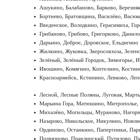
Ашукино, Балабаново, Барково, Березня
Бортнево, Братовщина, Василёво, Васюк
Введенское, Володкино, Герасимиха, Го
Грибаново, Грибово, Григорково, Данил
Дарьино, Доброе, Доровское, Ельдигино
Жилкино, Жуковка, Зверосовхоза, Зелен
Зелёный, Зелёный Городок, Зимогорье, И
Ивошино, Комягино, Коптелино, Костин
Красноармейск, Кстинино, Левково, Ле
Лесной, Лесные Поляны, Луговая, Март
Марьина Гора, Матюшино, Митрополье,
Михалёво, Могильцы, Мураново, Нагорн
Назарово, Никольское, Никулино, Ново
Ординово, Останкино, Папертники, Па
Подвязново, Правдинский, Путилово, П