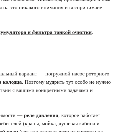
ем на это никакого внимания и воспринимаем
ккумулятора и фильтра тонкой очистки
.
имальный вариант —
погружной насос
роторного
з колодца
. Поэтому мудрить тут особо не нужно
ствии с вашими конкретными задачами и
ачимости —
реле давления
, которое работает
ребителей (краны, мойка, душевая кабина и
ой кран
(кое-кто сливает воду из системы на