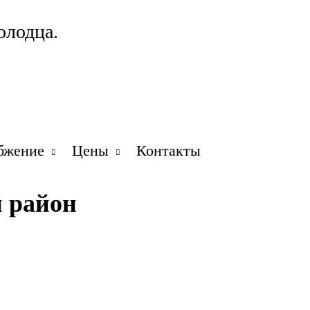
олодца.
бжение
Цены
Контакты
 район